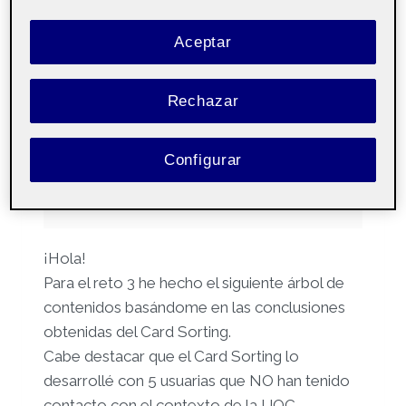
RETO 3: ÁRBOL DE
CONTENIDOS
Aceptar
Por
Elena Rellán Puente
1 mayo, 2024
Rechazar
Arquitectura de la
Pública
informació – Aula 1 |
Configurar
Arquitectura de la
Información – Aula 1
¡Hola!
Para el reto 3 he hecho el siguiente árbol de
contenidos basándome en las conclusiones
obtenidas del Card Sorting.
Cabe destacar que el Card Sorting lo
desarrollé con 5 usuarias que NO han tenido
contacto con el contexto de la UOC,…