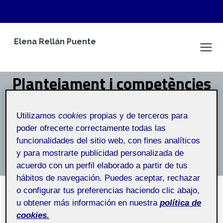
Saltar
Elena Rellán Puente
al
Elena Rellán Puente
contenido
Plantejament i competències
R3
Utilizamos
cookies
propias y de terceros para
poder ofrecerte correctamente todas las
Inicio
/
Plantejament i competències R3
funcionalidades del sitio web, con fines analíticos
y para mostrarte publicidad personalizada de
Plantejament i competències R3
acuerdo con un perfil elaborado a partir de tus
hábitos de navegación. Puedes aceptar, rechazar
o configurar tus preferencias haciendo clic abajo,
u obtener más información en nuestra
política de
SIN CATEGORÍA
cookies.